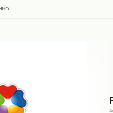
ИНО
Ап