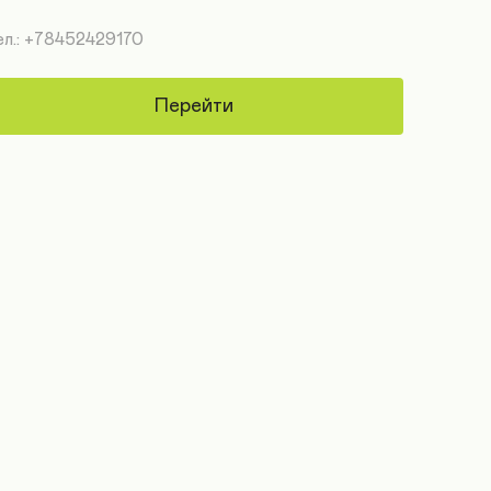
ел.: +78452429170
Перейти