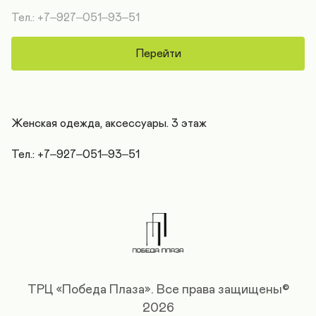
Тел.: +7‒927‒051‒93‒51
Перейти
Женская одежда, аксессуары. 3 этаж

Тел.: +7‒927‒051‒93‒51
ТРЦ «Победа Плаза».
Все права защищены©
2026