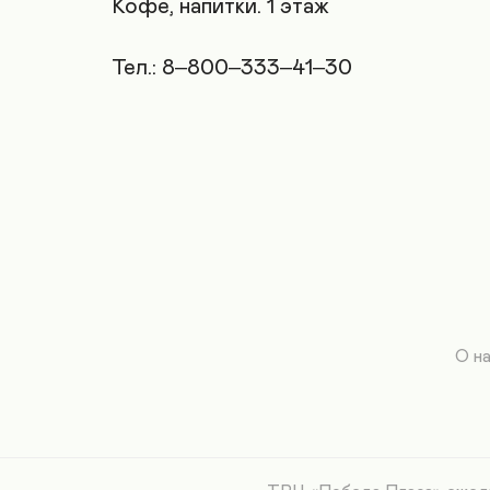
Кофе, напитки. 1 этаж 

Тел.: 8‒800‒333‒41‒30
О н