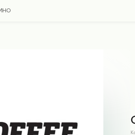
ИНО
Ко