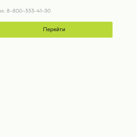
ел.: 8‒800‒333‒41‒30
Перейти